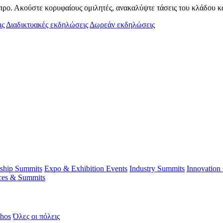
ρο. Ακούστε κορυφαίους ομιλητές, ανακαλύψτε τάσεις του κλάδου κα
ις
Διαδικτυακές εκδηλώσεις
Δωρεάν εκδηλώσεις
rship Summits
Expo & Exhibition Events
Industry Summits
Innovation
ces & Summits
hos
Όλες οι πόλεις