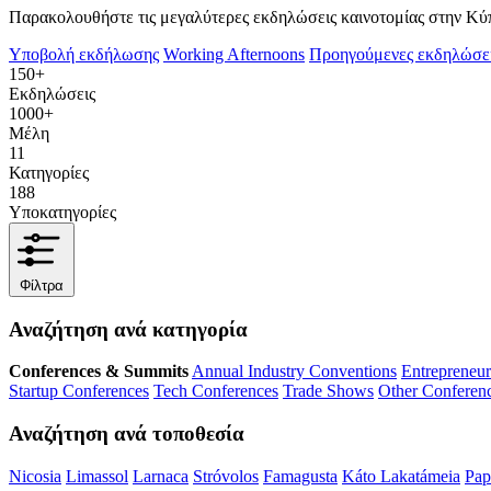
Παρακολουθήστε τις μεγαλύτερες εκδηλώσεις καινοτομίας στην Κύπ
Υποβολή εκδήλωσης
Working Afternoons
Προηγούμενες εκδηλώσε
150+
Εκδηλώσεις
1000+
Μέλη
11
Κατηγορίες
188
Υποκατηγορίες
Φίλτρα
Αναζήτηση ανά κατηγορία
Conferences & Summits
Annual Industry Conventions
Entrepreneu
Startup Conferences
Tech Conferences
Trade Shows
Other Conferen
Αναζήτηση ανά τοποθεσία
Nicosia
Limassol
Larnaca
Stróvolos
Famagusta
Káto Lakatámeia
Pap