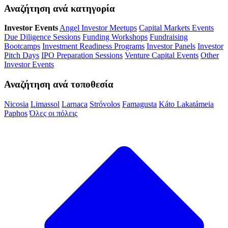
Αναζήτηση ανά κατηγορία
Investor Events
Angel Investor Meetups
Capital Markets Events
Due Diligence Sessions
Funding Workshops
Fundraising
Bootcamps
Investment Readiness Programs
Investor Panels
Investor
Pitch Days
IPO Preparation Sessions
Venture Capital Events
Other
Investor Events
Αναζήτηση ανά τοποθεσία
Nicosia
Limassol
Larnaca
Stróvolos
Famagusta
Káto Lakatámeia
Paphos
Όλες οι πόλεις