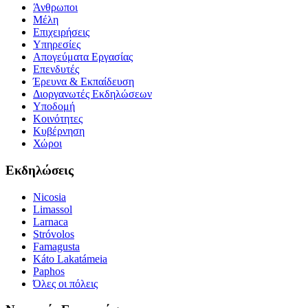
Άνθρωποι
Μέλη
Επιχειρήσεις
Υπηρεσίες
Απογεύματα Εργασίας
Επενδυτές
Έρευνα & Εκπαίδευση
Διοργανωτές Εκδηλώσεων
Υποδομή
Κοινότητες
Κυβέρνηση
Χώροι
Εκδηλώσεις
Nicosia
Limassol
Larnaca
Stróvolos
Famagusta
Káto Lakatámeia
Paphos
Όλες οι πόλεις