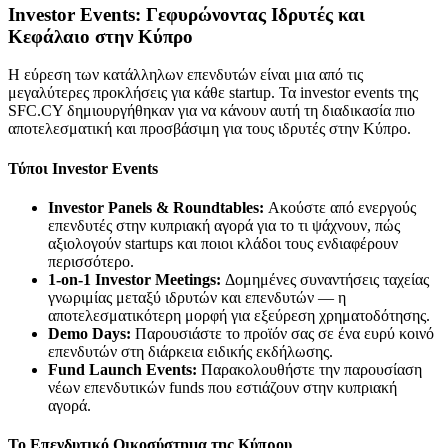
Investor Events: Γεφυρώνοντας Ιδρυτές και
Κεφάλαιο στην Κύπρο
Η εύρεση των κατάλληλων επενδυτών είναι μια από τις
μεγαλύτερες προκλήσεις για κάθε startup. Τα investor events της
SFC.CY δημιουργήθηκαν για να κάνουν αυτή τη διαδικασία πιο
αποτελεσματική και προσβάσιμη για τους ιδρυτές στην Κύπρο.
Τύποι Investor Events
Investor Panels & Roundtables:
Ακούστε από ενεργούς
επενδυτές στην κυπριακή αγορά για το τι ψάχνουν, πώς
αξιολογούν startups και ποιοι κλάδοι τους ενδιαφέρουν
περισσότερο.
1-on-1 Investor Meetings:
Δομημένες συναντήσεις ταχείας
γνωριμίας μεταξύ ιδρυτών και επενδυτών — η
αποτελεσματικότερη μορφή για εξεύρεση χρηματοδότησης.
Demo Days:
Παρουσιάστε το προϊόν σας σε ένα ευρύ κοινό
επενδυτών στη διάρκεια ειδικής εκδήλωσης.
Fund Launch Events:
Παρακολουθήστε την παρουσίαση
νέων επενδυτικών funds που εστιάζουν στην κυπριακή
αγορά.
Το Επενδυτικό Οικοσύστημα της Κύπρου