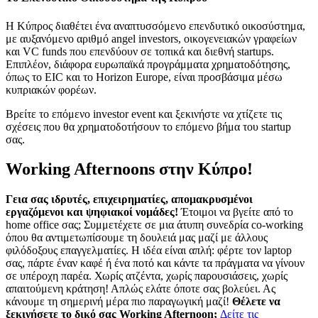
Η Κύπρος διαθέτει ένα αναπτυσσόμενο επενδυτικό οικοσύστημα,
με αυξανόμενο αριθμό angel investors, οικογενειακών γραφείων
και VC funds που επενδύουν σε τοπικά και διεθνή startups.
Επιπλέον, διάφορα ευρωπαϊκά προγράμματα χρηματοδότησης,
όπως το EIC και το Horizon Europe, είναι προσβάσιμα μέσω
κυπριακών φορέων.
Βρείτε το επόμενο investor event και ξεκινήστε να χτίζετε τις
σχέσεις που θα χρηματοδοτήσουν το επόμενο βήμα του startup
σας.
Working Afternoons στην Κύπρο!
Γεια σας ιδρυτές, επιχειρηματίες, απομακρυσμένοι
εργαζόμενοι και ψηφιακοί νομάδες!
Έτοιμοι να βγείτε από το
home office σας; Συμμετέχετε σε μια άτυπη συνεδρία co-working
όπου θα αντιμετωπίσουμε τη δουλειά μας μαζί με άλλους
φιλόδοξους επαγγελματίες. Η ιδέα είναι απλή: φέρτε τον laptop
σας, πάρτε έναν καφέ ή ένα ποτό και κάντε τα πράγματα να γίνουν
σε υπέροχη παρέα. Χωρίς ατζέντα, χωρίς παρουσιάσεις, χωρίς
απαιτούμενη κράτηση! Απλώς ελάτε όποτε σας βολεύει. Ας
κάνουμε τη σημερινή μέρα πιο παραγωγική μαζί!
Θέλετε να
ξεκινήσετε το δικό σας Working Afternoon;
Δείτε τις