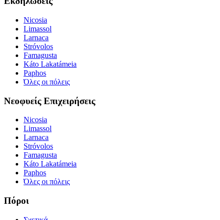
Εκδηλώσεις
Nicosia
Limassol
Larnaca
Stróvolos
Famagusta
Káto Lakatámeia
Paphos
Όλες οι πόλεις
Νεοφυείς Επιχειρήσεις
Nicosia
Limassol
Larnaca
Stróvolos
Famagusta
Káto Lakatámeia
Paphos
Όλες οι πόλεις
Πόροι
Σχετικά