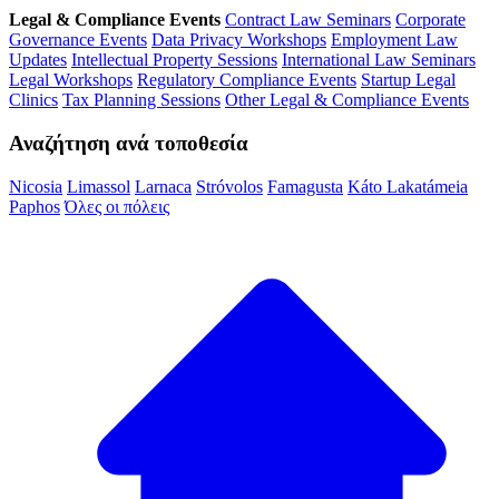
Legal & Compliance Events
Contract Law Seminars
Corporate
Governance Events
Data Privacy Workshops
Employment Law
Updates
Intellectual Property Sessions
International Law Seminars
Legal Workshops
Regulatory Compliance Events
Startup Legal
Clinics
Tax Planning Sessions
Other Legal & Compliance Events
Αναζήτηση ανά τοποθεσία
Nicosia
Limassol
Larnaca
Stróvolos
Famagusta
Káto Lakatámeia
Paphos
Όλες οι πόλεις