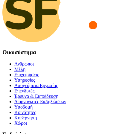
Οικοσύστημα
Άνθρωποι
Μέλη
Επιχειρήσεις
Υπηρεσίες
Απογεύματα Εργασίας
Επενδυτές
Έρευνα & Εκπαίδευση
Διοργανωτές Εκδηλώσεων
Υποδομή
Κοινότητες
Κυβέρνηση
Χώροι