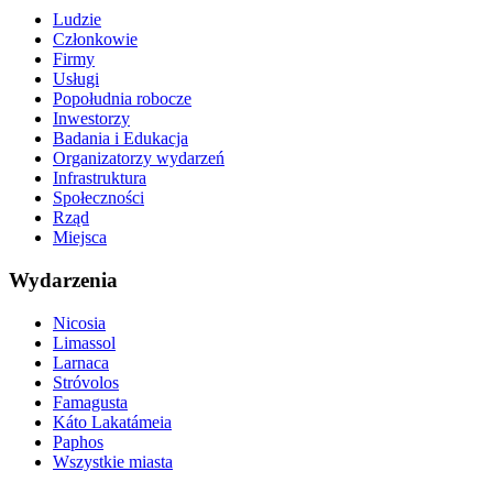
Ludzie
Członkowie
Firmy
Usługi
Popołudnia robocze
Inwestorzy
Badania i Edukacja
Organizatorzy wydarzeń
Infrastruktura
Społeczności
Rząd
Miejsca
Wydarzenia
Nicosia
Limassol
Larnaca
Stróvolos
Famagusta
Káto Lakatámeia
Paphos
Wszystkie miasta