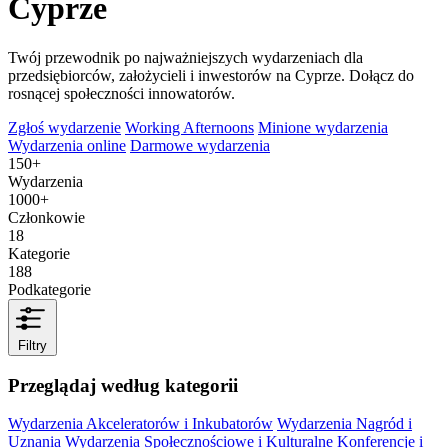
Cyprze
Twój przewodnik po najważniejszych wydarzeniach dla
przedsiębiorców, założycieli i inwestorów na Cyprze. Dołącz do
rosnącej społeczności innowatorów.
Zgłoś wydarzenie
Working Afternoons
Minione wydarzenia
Wydarzenia online
Darmowe wydarzenia
150+
Wydarzenia
1000+
Członkowie
18
Kategorie
188
Podkategorie
Filtry
Przeglądaj według kategorii
Wydarzenia Akceleratorów i Inkubatorów
Wydarzenia Nagród i
Uznania
Wydarzenia Społecznościowe i Kulturalne
Konferencje i