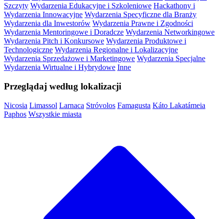
Szczyty
Wydarzenia Edukacyjne i Szkoleniowe
Hackathony i
Wydarzenia Innowacyjne
Wydarzenia Specyficzne dla Branży
Wydarzenia dla Inwestorów
Wydarzenia Prawne i Zgodności
Wydarzenia Mentoringowe i Doradcze
Wydarzenia Networkingowe
Wydarzenia Pitch i Konkursowe
Wydarzenia Produktowe i
Technologiczne
Wydarzenia Regionalne i Lokalizacyjne
Wydarzenia Sprzedażowe i Marketingowe
Wydarzenia Specjalne
Wydarzenia Wirtualne i Hybrydowe
Inne
Przeglądaj według lokalizacji
Nicosia
Limassol
Larnaca
Stróvolos
Famagusta
Káto Lakatámeia
Paphos
Wszystkie miasta