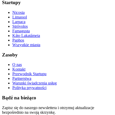
Startupy
Nicosia
Limassol
Larnaca
Stróvolos
Famagusta
Káto Lakatámeia
Paphos
Wszystkie miasta
Zasoby
O nas
Kontakt
Przewodnik Startupu
Partnerstwa
Warunki świadczenia usług
Polityka prywatności
Bądź na bieżąco
Zapisz się do naszego newslettera i otrzymuj aktualizacje
bezpośrednio na swoją skrzynkę.