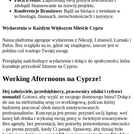
Pitch Events:
Zaprezentuj swój pomysł inwestorom i
zdobądź finansowanie na rozwój projektu.
Konferencje Branżowe:
Bądź na bieżąco z trendami w
technologii, finansach, nieruchomościach i turystyce.
Wydarzenia w Każdym Większym Mieście Cypru
Nasza platforma agreguje wydarzenia z Nikozji, Limassol, Larnaki i
Pafos. Bez względu na to, gdzie się znajdujesz, zawsze jest w
pobliżu coś wartego Twojej uwagi.
Przeglądaj nadchodzące wydarzenia i dołącz do społeczności, która
kształtuje przyszłość biznesu na Cyprze.
Working Afternoons na Cyprze!
Hej założyciele, przedsiębiorcy, pracownicy zdalni i cyfrowi
nomadzi!
Gotowi, aby wyjść ze swojego domowego biura? Dołącz
do nas na nieformalną sesję co-workingową, podczas której
będziemy pracować obok innych zmotywowanych
profesjonalistów. Koncepcja jest prosta: przynieś swój laptop, weź
kawę lub drinka i wykonaj swoją pracę w świetnym towarzystwie.
Bez agendy, bez prezentacji, bez potrzeby potwierdzenia obecności
– po prostu przyjdź, kiedy Ci pasuje. Sprawmy, aby dzisiaj było